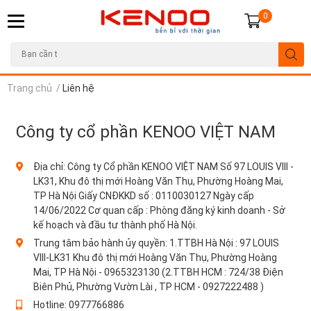
0
Trang chủ
/
Liên hệ
Công ty cổ phần KENOO VIỆT NAM
Địa chỉ:
Công ty Cổ phần KENOO VIỆT NAM Số 97 LOUIS VIII -
LK31, Khu đô thị mới Hoàng Văn Thụ, Phường Hoàng Mai,
TP Hà Nội Giấy CNĐKKD số : 0110030127 Ngày cấp
14/06/2022 Cơ quan cấp : Phòng đăng ký kinh doanh - Sở
kế hoạch và đầu tư thành phố Hà Nội.
Trung tâm bảo hành ủy quyền:
1.TTBH Hà Nội : 97 LOUIS
VIII-LK31 Khu đô thị mới Hoàng Văn Thụ, Phường Hoàng
Mai, TP Hà Nội - 0965323130 (2.TTBH HCM : 724/38 Điện
Biên Phủ, Phường Vườn Lài , TP HCM - 0927222488 )
Hotline:
0977766886