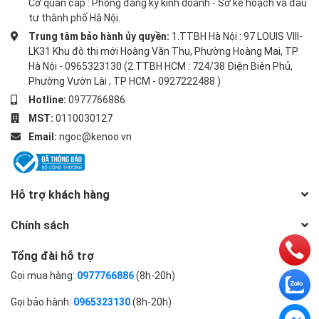
Cơ quan cấp : Phòng đăng ký kinh doanh - Sở kế hoạch và đầu
tư thành phố Hà Nội.
Trung tâm bảo hành ủy quyền:
1.TTBH Hà Nội : 97 LOUIS VIII-
LK31 Khu đô thị mới Hoàng Văn Thụ, Phường Hoàng Mai, TP
Hà Nội - 0965323130 (2.TTBH HCM : 724/38 Điện Biên Phủ,
Phường Vườn Lài , TP HCM - 0927222488 )
Hotline:
0977766886
MST:
0110030127
Email:
ngoc@kenoo.vn
Hỗ trợ khách hàng
Chính sách
Tổng đài hỗ trợ
Gọi mua hàng:
0977766886
(8h-20h)
Gọi bảo hành:
0965323130
(8h-20h)