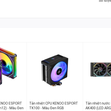
Số lượn
 KENOO ESPORT
Tản nhiệt CPU KENOO ESPORT
Tản nhiệt nướ
an12) - Màu Đen
TK100 - Màu Đen RGB
AK400 (LED ARGB