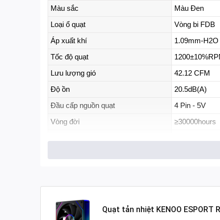
Màu sắc
Màu Đen
Loại ổ quạt
Vòng bi FDB
Áp xuất khí
1.09mm-H2
Tốc độ quạt
1200±10%R
Lưu lượng gió
42.12 CFM
Độ ồn
20.5dB(A)
Đầu cấp nguồn quạt
4 Pin - 5V
Vòng đời
≥30000hours
LED
Fixed RGB LE
Kích thước quạt
120x120x25
Công suất tiêu thụ - LED
5V 0.10A 5W
Danh sách phụ kiện
4 ốc vít
Quạt tản nhiệt KENOO ESPORT RG