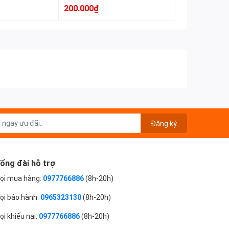
 Đen
Đen
200.000₫
Đăng ký
ổng đài hỗ trợ
ọi mua hàng:
0977766886
(8h-20h)
ọi bảo hành:
0965323130
(8h-20h)
ọi khiếu nại:
0977766886
(8h-20h)