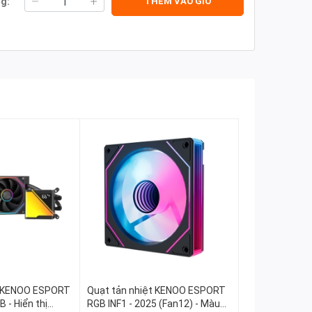
g:
THÊM VÀO GIỎ
c KENOO ESPORT
Quạt tản nhiệt KENOO ESPORT
 - Hiển thị
RGB INF1 - 2025 (Fan12) - Màu