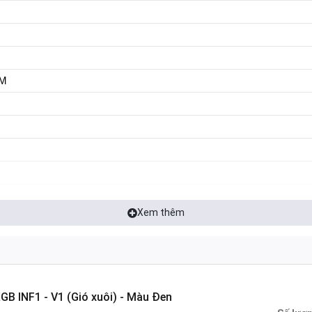
O
PM
D - Center with 10LED Two side with 16LED
Xem thêm
mm
（LED）, 12V 0.18A 2.16W （Fan）
B INF1 - V1 (Gió xuôi) - Màu Đen