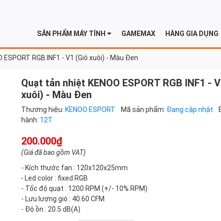
SẢN PHẨM MÁY TÍNH
GAMEMAX
HÀNG GIA DỤNG
 ESPORT RGB INF1 - V1 (Gió xuôi) - Màu Đen
Quạt tản nhiệt KENOO ESPORT RGB INF1 - V
xuôi) - Màu Đen
Thương hiệu:
KENOO ESPORT
Mã sản phẩm:
Đang cập nhật
hành:
12T
200.000₫
(Giá đã bao gồm VAT)
- Kích thước fan : 120x120x25mm
-
Led color : fixed RGB
-
Tốc độ quạt : 1200 RPM (+/- 10% RPM)
- Lưu lượng gió : 40.60 CFM
- Độ ồn : 20.5 dB(A)