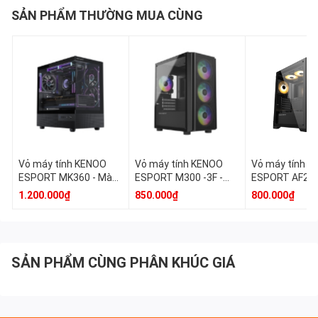
SẢN PHẨM THƯỜNG MUA CÙNG
Mặt Ngang : 240mm (Tùy ch
Mặt sau : 120mm (Tùy chọn 
Chiều dài tối đa VGA
410mm
Chiều cao tối đa tản nhiệt CPU
160mm
Kiểu nguồn
Nguồn ATX , lắp dưới (Max 
Hỗ trợ ổ cứng
1 HDD, 2 SSD
Khe mở rộng
5 khe
Vỏ máy tính KENOO
Vỏ máy tính KENOO
Vỏ máy tính 
ESPORT MK360 - Màu
ESPORT M300 -3F -
ESPORT AF241 
Cổng kết nối
USB 3.0 x1 , USB 2.0x1, HD
Đen
Màu Đen
Màu Đen
1.200.000₫
850.000₫
800.000₫
SẢN PHẨM CÙNG PHÂN KHÚC GIÁ