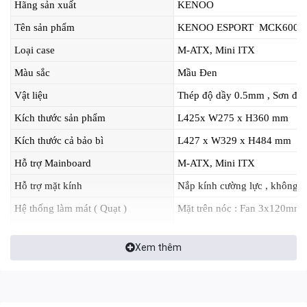
Hãng sản xuất
KENOO
Tên sản phẩm
KENOO ESPORT MCK600
Loại case
M-ATX, Mini ITX
Màu sắc
Mầu Đen
Vật liệu
Thép độ dầy 0.5mm , Sơn đen 
Kích thước sản phẩm
L425x W275 x H360 mm
Kích thước cả bảo bì
L427 x W329 x H484 mm
Hỗ trợ Mainboard
M-ATX, Mini ITX
Hỗ trợ mặt kính
Nắp kính cường lực , không ốc
Hệ thống làm mát ( Quạt )
Mặt trên nóc : Fan 3x120mm
Mặt dưới : Fan 3x120mm (Tù
Xem thêm
Mặt sau : Fan 1x120mm (Tùy
Mặt Ngang : Fan 2x120mm (T
Hỗ trợ tản nhiệt nước AIO
Mặt trên nóc : 360mm (Tùy c