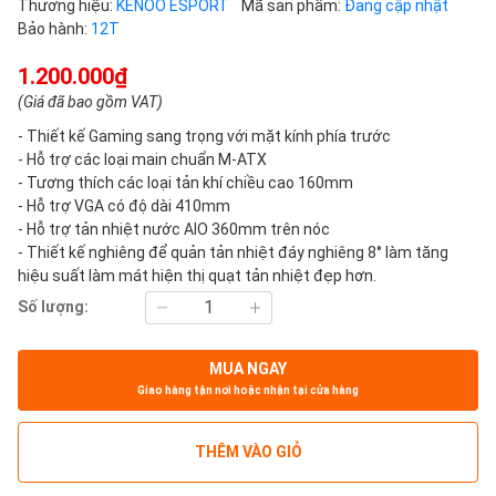
Thương hiệu:
KENOO ESPORT
Mã sản phẩm:
Đang cập nhật
Bảo hành:
12T
1.200.000₫
(Giá đã bao gồm VAT)
- Thiết kế Gaming sang trọng với mặt kính phía trước
- Hỗ trợ các loại main chuẩn M-ATX
- Tương thích các loại tản khí chiều cao 160mm
- Hỗ trợ VGA có độ dài 410mm
- Hỗ trợ tản nhiệt nước AIO 360mm trên nóc
- Thiết kế nghiêng để quản tản nhiệt đáy nghiêng 8° làm tăng
hiệu suất làm mát hiện thị quạt tản nhiệt đẹp hơn.
Số lượng:
MUA NGAY
Giao hàng tận nơi hoặc nhận tại cửa hàng
THÊM VÀO GIỎ