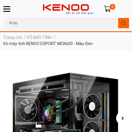
0
Trang chủ
/
VỎ MÁY TÍNH
/
Vỏ máy tính KENOO ESPORT MCK600 - Màu Đen