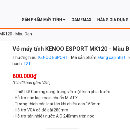
SẢN PHẨM MÁY TÍNH
GAMEMAX
HÀNG GIA DỤNG
MK120 - Màu Đen
Vỏ máy tính KENOO ESPORT MK120 - Màu Đ
Thương hiệu:
KENOO ESPORT
Mã sản phẩm:
Đang cập nhật
hành:
12T
800.000₫
(Giá đã bao gồm VAT)
- Thiết kế Gaming sang trọng với mặt kính phía trước
- Hỗ trợ các loại main chuẩn M-ATX
- Tương thích các loại tản khí chiều cao 163mm
- Hỗ trợ VGA có độ dài 280mm
- Hỗ trợ tản nhiệt nước AIO 240mm trên nóc