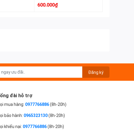
600.000₫
Đăng ký
ổng đài hỗ trợ
ọi mua hàng:
0977766886
(8h-20h)
ọi bảo hành:
0965323130
(8h-20h)
ọi khiếu nại:
0977766886
(8h-20h)