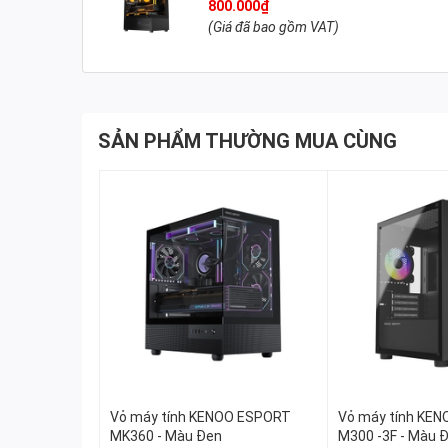
800.000₫
(Giá đã bao gồm VAT)
Chiều dài tối đa VGA
280mm
Chiều cao tối đa tản nhiệt CPU
163mm
Kiểu nguồn
Nguồn ATX , l
Hỗ trợ ổ cứng
1 HDD, 2 SS
SẢN PHẨM THƯỜNG MUA CÙNG
Khe mở rộng
4 khe
Cổng kết nối
USB 3.0 x1 , 
Vỏ máy tính KENOO ESPORT
Vỏ máy tính KE
MK360 - Màu Đen
M300 -3F - Màu 