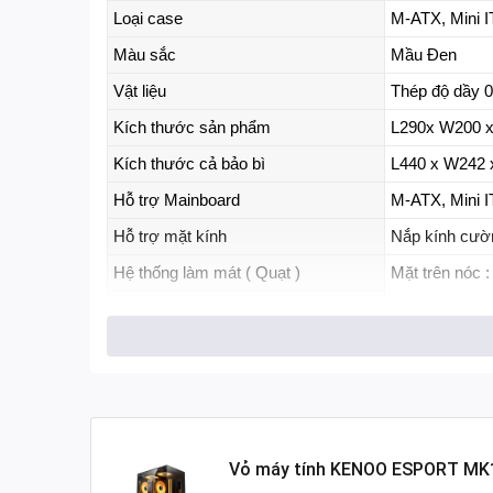
Loại case
M-ATX, Mini 
Màu sắc
Mầu Đen
Vật liệu
Thép độ dầy 0
Kích thước sản phẩm
L290x W200 
Kích thước cả bảo bì
L440 x W242
Hỗ trợ Mainboard
M-ATX, Mini 
Hỗ trợ mặt kính
Nắp kính cườ
Hệ thống làm mát ( Quạt )
Mặt trên nóc
Mặt dưới : F
Mặt sau : Fa
Mặt Ngang :
Hỗ trợ tản nhiệt nước AIO
Mặt trên nóc 
Mặt Ngang :
Vỏ máy tính KENOO ESPORT MK
Mặt sau : 12