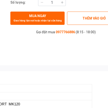
Số lượng:
MUA NGAY
THÊM VÀO GIỎ
Giao hàng tận nơi hoặc nhận tại cửa hàng
Gọi đặt mua
0977766886
(8:15 - 18:00)
ORT MK120