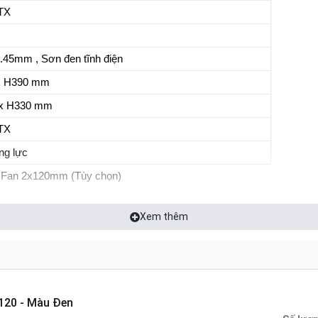
ITX
.45mm , Sơn đen tĩnh điện
x H390 mm
 x H330 mm
ITX
ng lực
 : Fan 2x120mm (Tùy chọn)
an 2x120mm (Tùy chọn)
Xem thêm
n 1x120mm (Tùy chọn)
: 240mm (Tùy chọn AIO)
120 - Màu Đen
0mm (Tùy chọn AIO)