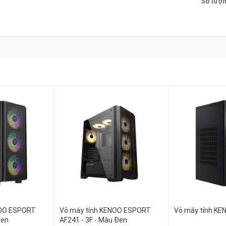
Số lượn
ắp dưới
D
USB 2.0x1, Audio , Nút bật tắt LED
NOO ESPORT
Vỏ máy tính KENOO ESPORT
Vỏ máy tính KE
Đen
AF241 - 3F - Màu Đen