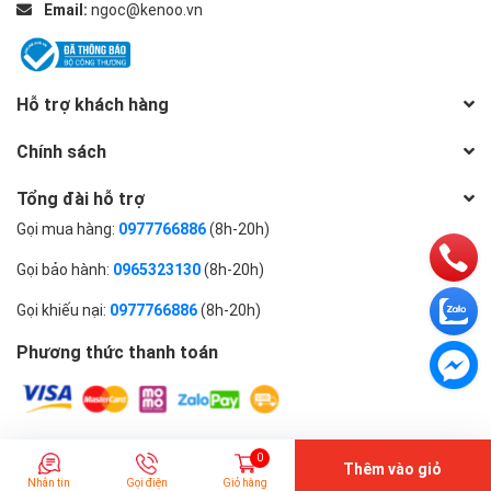
Email:
ngoc@kenoo.vn
Hỗ trợ khách hàng
Chính sách
Tổng đài hỗ trợ
Gọi mua hàng:
0977766886
(8h-20h)
Gọi bảo hành:
0965323130
(8h-20h)
Gọi khiếu nại:
0977766886
(8h-20h)
Phương thức thanh toán
© Bản quyền thuộc về
Công ty cổ phần KENOO VIỆT NAM
| Cung
0
Thêm vào giỏ
cấp bởi
Sapo
Nhắn tin
Gọi điện
Giỏ hàng