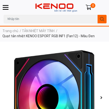
0
Trang chủ
/
TẢN NHIỆT MÁY TÍNH
/
Quạt tản nhiệt KENOO ESPORT RGB INF1 (Fan12) - Màu Đen