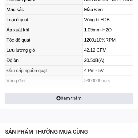
Màu sắc
Mầu Đen
Loại ổ quạt
Vòng bi FDB
Áp xuất khí
1.09mm-H2O
Tốc độ quạt
1200±10%RPM
Lưu lượng gió
42.12 CFM
Độ ồn
20.5dB(A)
Đầu cấp nguồn quạt
4 Pin - 5V
Vòng đời
≥30000hours
LED
Fixed RGB LED - Center 
Xem thêm
Kích thước quạt
120x120x25mm
Công suất tiêu thụ - LED
5V 0.10A 5W（LED）, 12V
Danh sách phụ kiện
4 ốc vít
SẢN PHẨM THƯỜNG MUA CÙNG