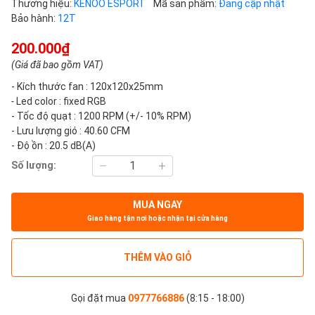
Thương hiệu:
KENOO ESPORT
Mã sản phẩm:
Đang cập nhật
Bảo hành:
12T
200.000₫
(Giá đã bao gồm VAT)
- Kích thước fan : 120x120x25mm
-
Led color : fixed RGB
-
Tốc độ quạt : 1200 RPM (+/- 10% RPM)
- Lưu lượng gió : 40.60 CFM
- Độ ồn : 20.5 dB(A)
Số lượng:
MUA NGAY
Giao hàng tận nơi hoặc nhận tại cửa hàng
THÊM VÀO GIỎ
Gọi đặt mua
0977766886
(8:15 - 18:00)