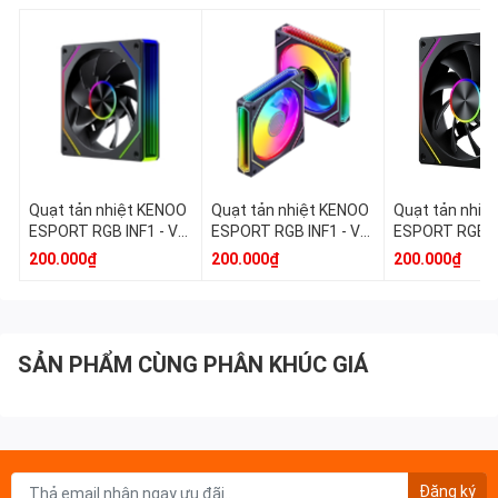
Quạt tản nhiệt KENOO
Quạt tản nhiệt KENOO
Quạt tản nhiệ
ESPORT RGB INF1 - V1
ESPORT RGB INF1 - V3
ESPORT RGB IN
- R (Gió Ngược) - Màu
(Fan12) - Màu Đen
(Gió xuôi) - M
200.000₫
200.000₫
200.000₫
Đen
SẢN PHẨM CÙNG PHÂN KHÚC GIÁ
Đăng ký